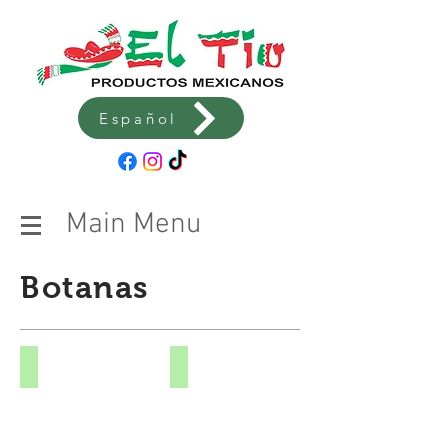
Español
Main Menu
Botanas
Cacahuate Enchilado
Churritos